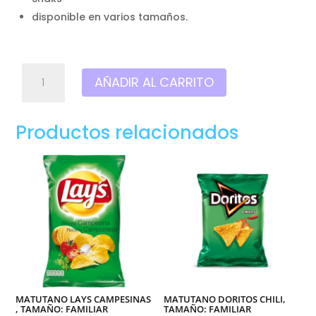
disponible en varios tamaños.
Matutano
AÑADIR AL CARRITO
doritos
TEX
MEX,
Productos relacionados
Tamaño:
pequeño
cantidad
MATUTANO LAYS CAMPESINAS
MATUTANO DORITOS CHILI,
, TAMAÑO: FAMILIAR
TAMAÑO: FAMILIAR