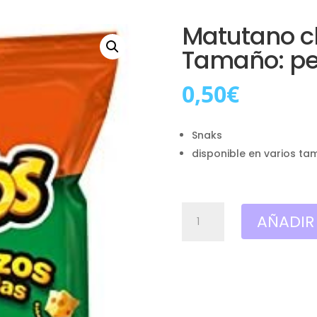
Matutano ch
Tamaño: p
0,50
€
Snaks
disponible en varios ta
Matutano
AÑADIR
chettos
pelotazos,
Tamaño:
pequeño
cantidad