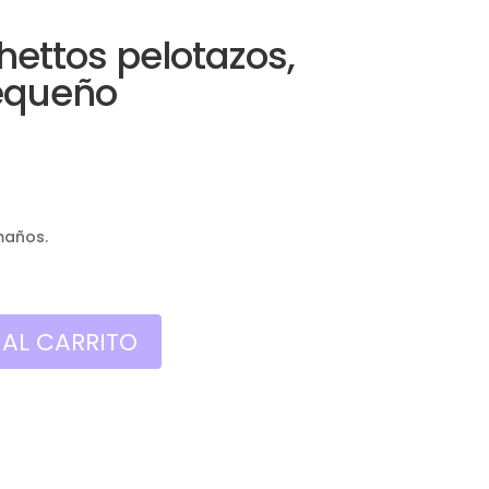
ettos pelotazos,
equeño
maños.
 AL CARRITO