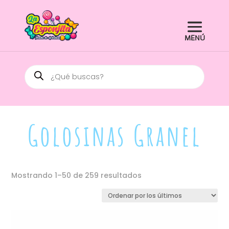
Búsqueda
de
productos
Golosinas Granel
Ordenado
Mostrando 1–50 de 259 resultados
por
los
últimos