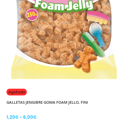
Agotado
GALLETAS JENGIBRE GOMA FOAM JELLO, FINI
Rango
1,20
€
-
6,00
€
de
precios:
Este