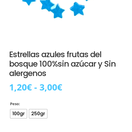
Estrellas azules frutas del
bosque 100%sin azúcar y Sin
alergenos
Rango
1,20
€
-
3,00
€
de
precios:
Peso:
desde
1,20€
100gr
250gr
hasta
3,00€