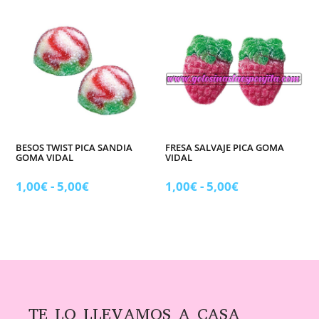
desde
desde
1,00€
1,00€
hasta
hasta
5,00€
6,95€
BESOS TWIST PICA SANDIA
FRESA SALVAJE PICA GOMA
GOMA VIDAL
VIDAL
Rango
Rango
1,00
€
-
5,00
€
1,00
€
-
5,00
€
de
de
precios:
precios:
desde
desde
1,00€
1,00€
hasta
hasta
5,00€
5,00€
TE LO LLEVAMOS A CASA