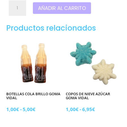
Estrellas
AÑADIR AL CARRITO
azules
frutas
del
Productos relacionados
bosque
100%sin
azúcar
y
Sin
alergenos
cantidad
BOTELLAS COLA BRILLO GOMA
COPOS DE NIEVE AZÚCAR
VIDAL
GOMA VIDAL
Rango
Rango
1,00
€
-
5,00
€
1,00
€
-
6,95
€
de
de
precios:
precios: