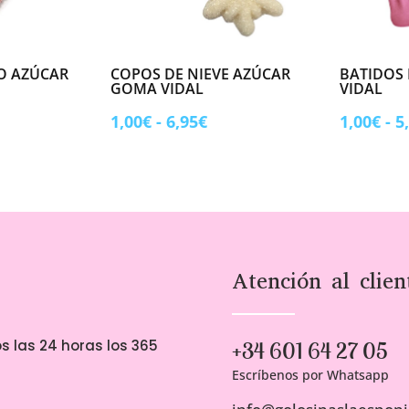
O AZÚCAR
COPOS DE NIEVE AZÚCAR
BATIDOS
GOMA VIDAL
VIDAL
ngo
Rango
1,00
€
-
6,95
€
1,00
€
-
5
de
ecios:
precios:
sde
desde
00€
1,00€
sta
hasta
00€
6,95€
Atención al clien
s las 24 horas los 365
+34 601 64 27 05
Escríbenos por Whatsapp