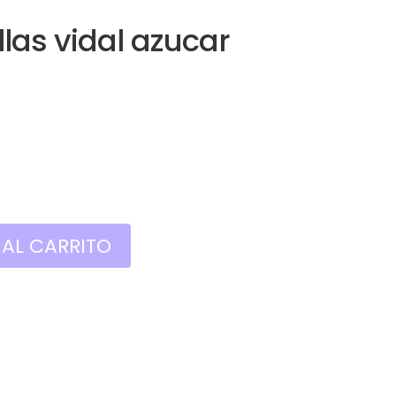
llas vidal azucar
Rango
de
precios:
desde
1,20€
hasta
3,00€
 AL CARRITO