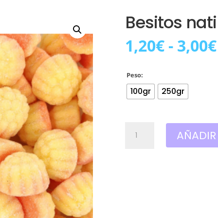
Besitos nati
1,20
€
-
3,00
€
Peso:
100gr
250gr
Besitos
AÑADIR
natillas
vidal
azucar
cantidad