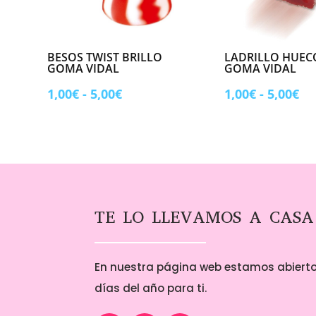
BESOS TWIST BRILLO
LADRILLO HUEC
GOMA VIDAL
GOMA VIDAL
Rango
Ra
1,00
€
-
5,00
€
1,00
€
-
5,00
€
de
de
precios:
pr
desde
de
1,00€
1,
hasta
ha
5,00€
5,
TE LO LLEVAMOS A CASA
En nuestra página web estamos abierto
días del año para ti.