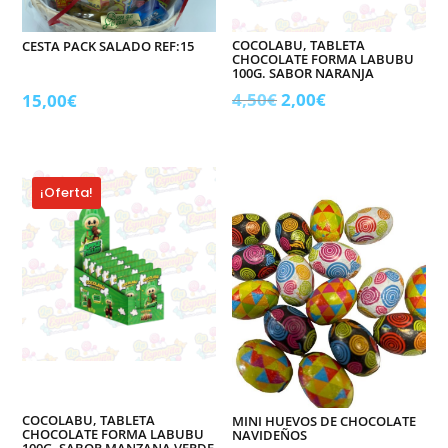
COCOLABU, TABLETA
CESTA PACK SALADO REF:15
CHOCOLATE FORMA LABUBU
100G. SABOR NARANJA
El
El
4,50
€
2,00
€
15,00
€
precio
precio
original
actual
era:
es:
¡Oferta!
4,50€.
2,00€.
COCOLABU, TABLETA
MINI HUEVOS DE CHOCOLATE
CHOCOLATE FORMA LABUBU
NAVIDEÑOS