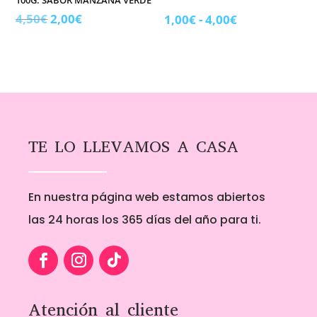
100G. SABOR MANZANA VERDE
El
El
4,50
€
2,00
€
Rango
1,00
€
-
4,00
€
precio
precio
de
original
actual
precios:
era:
es:
desde
4,50€.
2,00€.
1,00€
hasta
4,00€
TE LO LLEVAMOS A CASA
En nuestra página web estamos abiertos
las 24 horas los 365 días del año para ti.
Atención al cliente