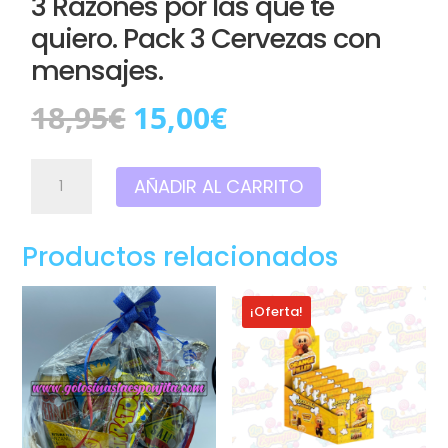
3 Razones por las que te
quiero. Pack 3 Cervezas con
mensajes.
El
El
18,95
€
15,00
€
precio
precio
original
actual
3
era:
es:
AÑADIR AL CARRITO
Razones
18,95€.
15,00€.
por
las
Productos relacionados
que
te
quiero.
¡Oferta!
Pack
3
Cervezas
con
mensajes.
cantidad