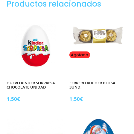
Productos relacionados
labubu
100g.
Sabor
manzana
verde
cantidad
Agotado
HUEVO KINDER SORPRESA
FERRERO ROCHER BOLSA
CHOCOLATE UNIDAD
3UND.
1,50
€
1,50
€