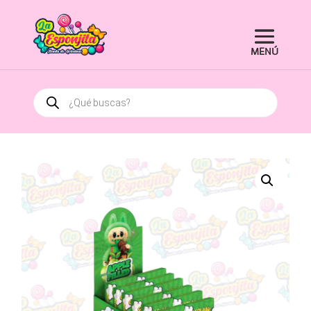
Búsqueda
de
productos
¡Oferta!