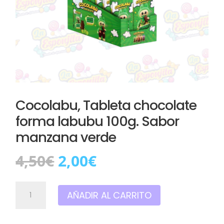
Cocolabu, Tableta chocolate
forma labubu 100g. Sabor
manzana verde
El
El
4,50
€
2,00
€
precio
precio
original
actual
Cocolabu,
era:
es:
AÑADIR AL CARRITO
Tableta
4,50€.
2,00€.
chocolate
forma