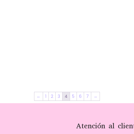
←
1
2
3
4
5
6
7
→
Atención al clien