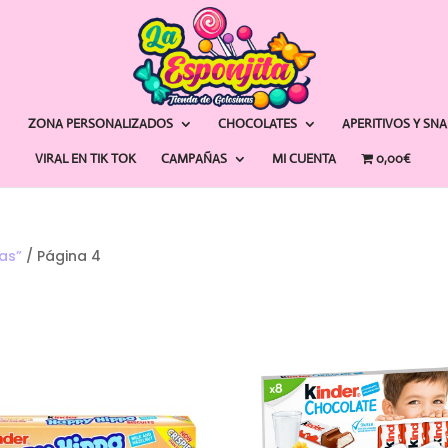
ZONA PERSONALIZADOS
CHOCOLATES
APERITIVOS Y SN
VIRAL EN TIK TOK
CAMPAÑAS
MI CUENTA
0,00€
as”
/ Página 4
ado