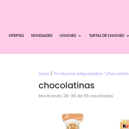
OFERTAS
NOVEDADES
CHUCHES
TARTAS DE CHUCHES
Inicio
/
Productos etiquetados “chocolatin
chocolatinas
Orden
Mostrando 28–36 de 55 resultados
por
los
últimos