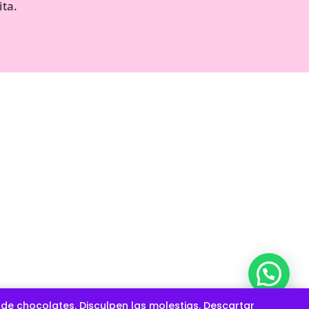
ta.
AS LA ESPONJITA |CREADO POR
DIGITAL360
e chocolates. Disculpen las molestias.
Descartar