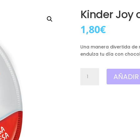
Kinder Joy 
1,80
€
Una manera divertida de r
endulza tu día con choco
Kinder
AÑADIR
Joy
chocolate
unidad
cantidad