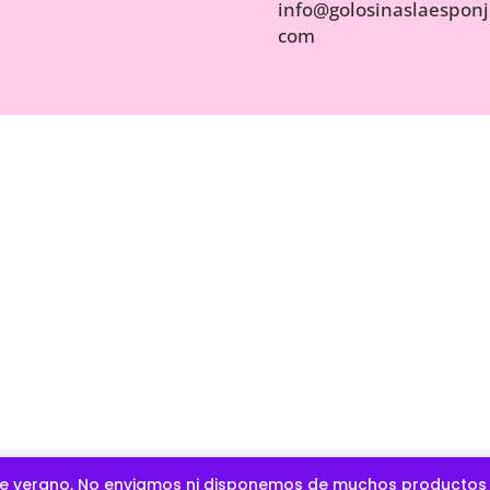
info@golosinaslaesponji
com
COPYRIGHT OFICIAL © GOLOSIN
e verano, No enviamos ni disponemos de muchos productos d