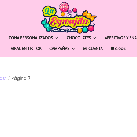
ZONA PERSONALIZADOS
CHOCOLATES
APERITIVOS Y SN
VIRAL EN TIK TOK
CAMPAÑAS
MI CUENTA
0,00€
as”
/ Página 7
ado