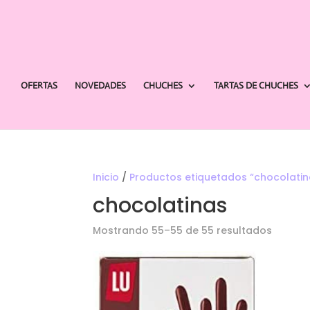
OFERTAS
NOVEDADES
CHUCHES
TARTAS DE CHUCHES
Inicio
/
Productos etiquetados “chocolatin
chocolatinas
Orden
Mostrando 55–55 de 55 resultados
por
los
últimos