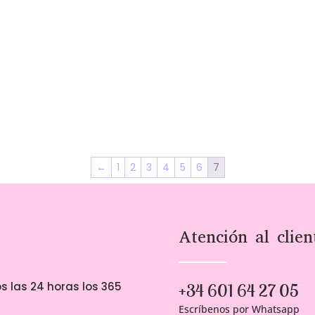
←
1
2
3
4
5
6
7
Atención al clien
s las 24 horas los 365
+34 601 64 27 05
Escríbenos por Whatsapp