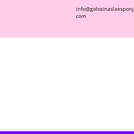
info@golosinaslaesponji
com