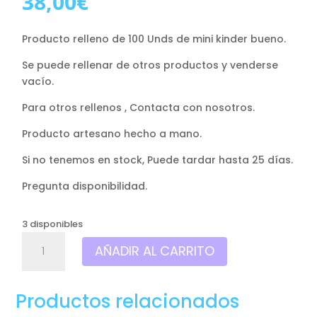
38,00
€
Producto relleno de 100 Unds de mini kinder bueno.
Se puede rellenar de otros productos y venderse
vacío.
Para otros rellenos , Contacta con nosotros.
Producto artesano hecho a mano.
Si no tenemos en stock, Puede tardar hasta 25 días.
Pregunta disponibilidad.
3 disponibles
Urna
AÑADIR AL CARRITO
dulcero
papá
Noel,
Productos relacionados
Relleno