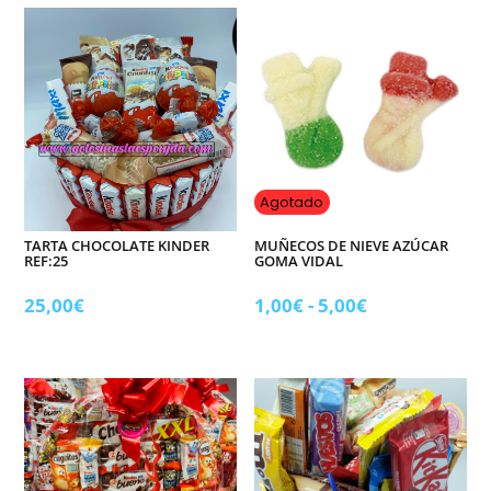
100
Und.
mini
kinder
bueno.
cantidad
Agotado
TARTA CHOCOLATE KINDER
MUÑECOS DE NIEVE AZÚCAR
REF:25
GOMA VIDAL
Rango
25,00
€
1,00
€
-
5,00
€
de
precios:
desde
1,00€
hasta
5,00€