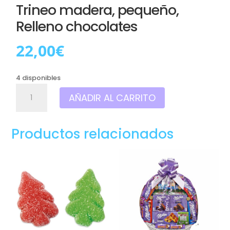
Trineo madera, pequeño,
Relleno chocolates
22,00
€
4 disponibles
Trineo
AÑADIR AL CARRITO
madera,
pequeño,
Relleno
Productos relacionados
chocolates
cantidad