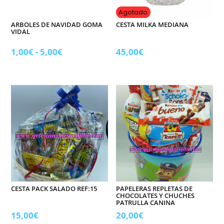
Agotado
ARBOLES DE NAVIDAD GOMA
CESTA MILKA MEDIANA
VIDAL
Rango
1,00
€
-
5,00
€
45,00
€
de
precios:
desde
1,00€
hasta
5,00€
CESTA PACK SALADO REF:15
PAPELERAS REPLETAS DE
CHOCOLATES Y CHUCHES
PATRULLA CANINA
15,00
€
20,00
€