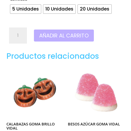
5 Unidades
10 Unidades
20 Unidades
Maxicrujitos
AÑADIR AL CARRITO
chocolate
colores
vidal
Productos relacionados
cantidad
CALABAZAS GOMA BRILLO
BESOS AZÚCAR GOMA VIDAL
VIDAL