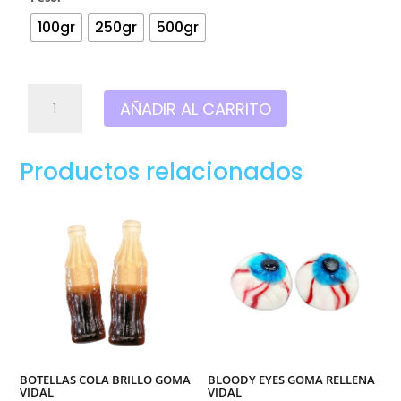
100gr
250gr
500gr
Copos
AÑADIR AL CARRITO
de
nieve
azúcar
Productos relacionados
goma
vidal
cantidad
BOTELLAS COLA BRILLO GOMA
BLOODY EYES GOMA RELLENA
VIDAL
VIDAL