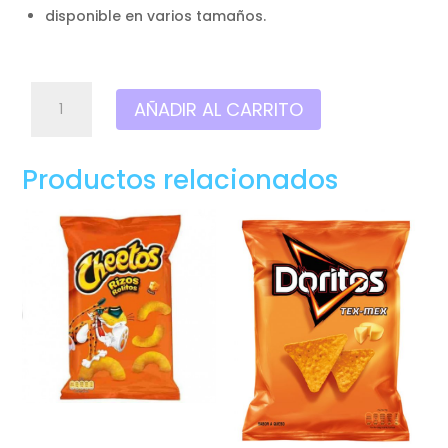
disponible en varios tamaños.
Matutano
AÑADIR AL CARRITO
chettos
sticks,
Tamaño:
Productos relacionados
familiar
cantidad