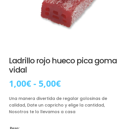
Ladrillo rojo hueco pica goma
vidal
Rango
1,00
€
-
5,00
€
de
precios:
Una manera divertida de regalar golosinas de
desde
calidad, Date un capricho y elige la cantidad,
1,00€
Nosotros te lo llevamos a casa
hasta
5,00€
Peso: