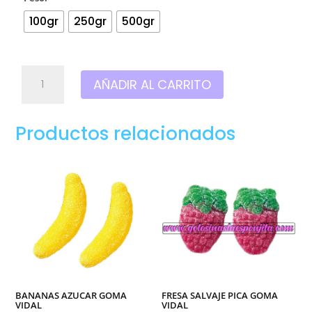
100gr
250gr
500gr
Ladrillo
AÑADIR AL CARRITO
rojo
hueco
pica
Productos relacionados
goma
vidal
cantidad
BANANAS AZUCAR GOMA
FRESA SALVAJE PICA GOMA
VIDAL
VIDAL