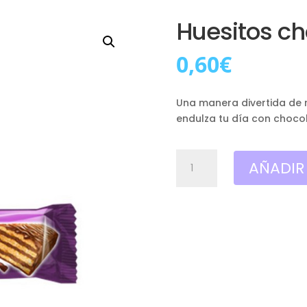
Huesitos ch
0,60
€
Una manera divertida de r
endulza tu día con choco
Huesitos
AÑADIR
chocolate
unidad
cantidad