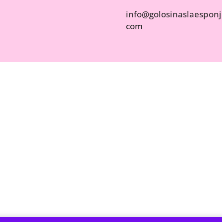
info@golosinaslaesponji
com