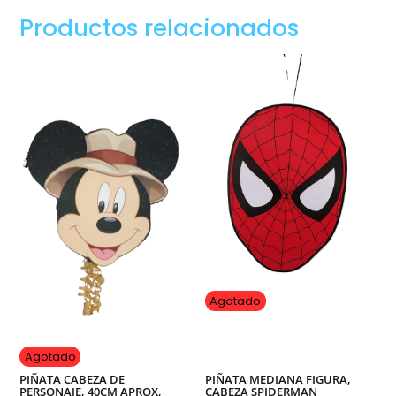
Piñata
Productos relacionados
redonda
de
personaje,
30Cm
Aprox,
Avatar
cantidad
Agotado
Agotado
PIÑATA CABEZA DE
PIÑATA MEDIANA FIGURA,
PERSONAJE, 40CM APROX,
CABEZA SPIDERMAN