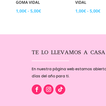
GOMA VIDAL
VIDAL
Rango
Ra
1,00
€
-
5,00
€
1,00
€
-
5,00
€
de
de
precios:
pr
desde
de
1,00€
1,
hasta
ha
5,00€
5,
TE LO LLEVAMOS A CASA
En nuestra página web estamos abierto
días del año para ti.