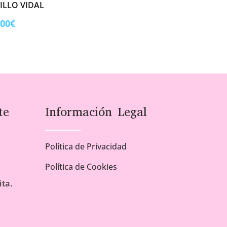
ILLO VIDAL
Rango
,00
€
de
precios:
desde
1,00€
hasta
5,00€
te
Información Legal
Política de Privacidad
Política de Cookies
ta.