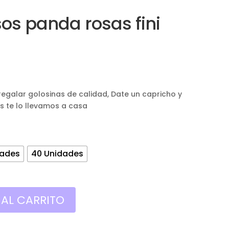
sos panda rosas fini
Rango
de
precios:
egalar golosinas de calidad, Date un capricho y
desde
os te lo llevamos a casa
0,50€
hasta
2,00€
dades
40 Unidades
 AL CARRITO