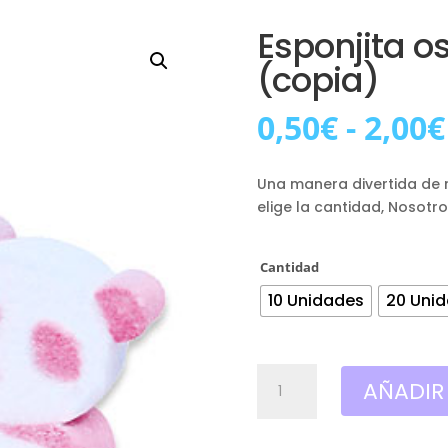
Esponjita o
(copia)
0,50
€
-
2,00
€
Una manera divertida de r
elige la cantidad, Nosotr
Cantidad
10 Unidades
20 Uni
Esponjita
AÑADIR
osos
panda
rosas