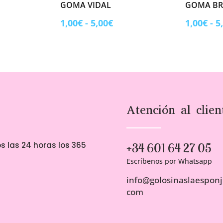
GOMA VIDAL
GOMA BR
ngo
Rango
1,00
€
-
5,00
€
1,00
€
-
5
de
ecios:
precios:
sde
desde
00€
1,00€
sta
hasta
00€
5,00€
Atención al clien
s las 24 horas los 365
+34 601 64 27 05
Escríbenos por Whatsapp
info@golosinaslaesponji
com