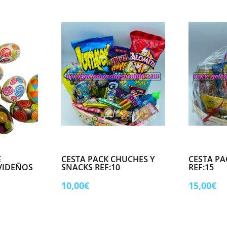
€.
E
CESTA PACK CHUCHES Y
CESTA P
VIDEÑOS
SNACKS REF:10
REF:15
ngo
10,00
€
15,00
€
ecios:
sde