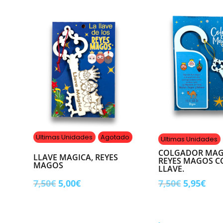
Ultimas Unidades
Agotado
Ultimas Unidades
COLGADOR MAG
LLAVE MAGICA, REYES
REYES MAGOS 
MAGOS
LLAVE.
El
El
El
El
7,50
€
5,00
€
7,50
€
5,95
€
precio
precio
precio
pre
original
actual
original
act
era:
es:
era:
es: