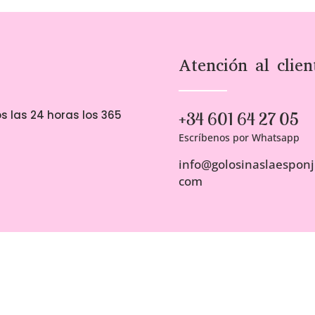
00€
sta
00€
Atención al clien
s las 24 horas los 365
+34 601 64 27 05
Escríbenos por Whatsapp
info@golosinaslaesponji
com