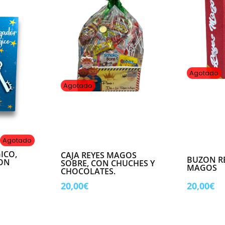
o
relleno)
cantidad
Agotado
Agotado
Agotado
ICO,
CAJA REYES MAGOS
BUZON RE
CON
SOBRE, CON CHUCHES Y
MAGOS
CHOCOLATES.
20,00
€
20,00
€
cio
ual