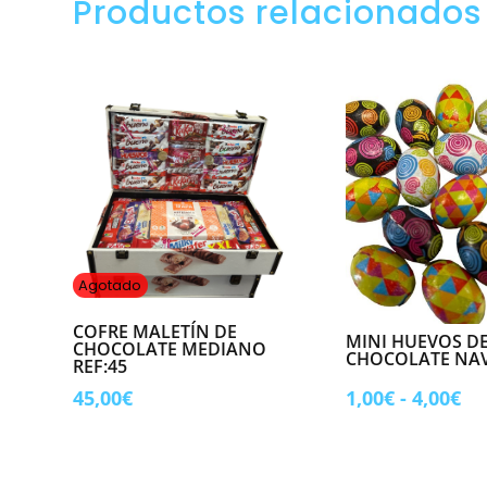
Productos relacionados
7,50€.
5,00€.
7,50€.
5,95
Agotado
COFRE MALETÍN DE
MINI HUEVOS D
CHOCOLATE MEDIANO
CHOCOLATE NA
REF:45
Ra
45,00
€
1,00
€
-
4,00
€
de
pr
de