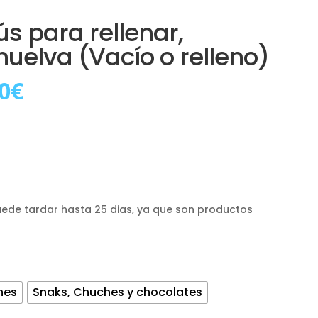
s para rellenar,
huelva (Vacío o relleno)
Rango
0
€
de
precios:
desde
12,00€
hasta
40,00€
uede tardar hasta 25 dias, ya que son productos
hes
Snaks, Chuches y chocolates