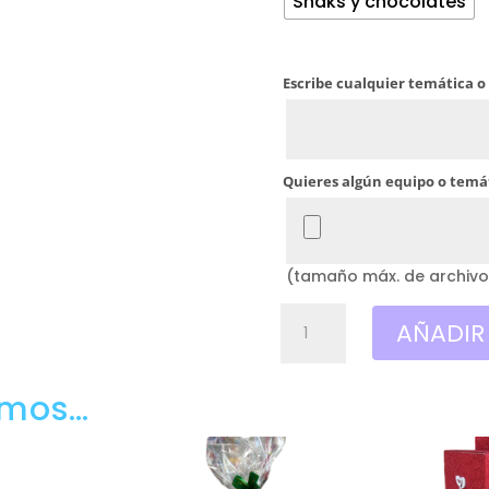
Snaks y chocolates
Escribe cualquier temática o
Quieres algún equipo o temát
(tamaño máx. de archivo
Caja
AÑADIR
Autobús
para
rellenar,
amos…
Recreativo
huelva
(Vacío