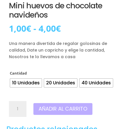
Mini huevos de chocolate
navideños
Rango
1,00
€
-
4,00
€
de
precios:
Una manera divertida de regalar golosinas de
desde
calidad, Date un capricho y elige la cantidad,
1,00€
Nosotros te lo llevamos a casa
hasta
4,00€
Cantidad
10 Unidades
20 Unidades
40 Unidades
Mini
AÑADIR AL CARRITO
huevos
de
chocolate