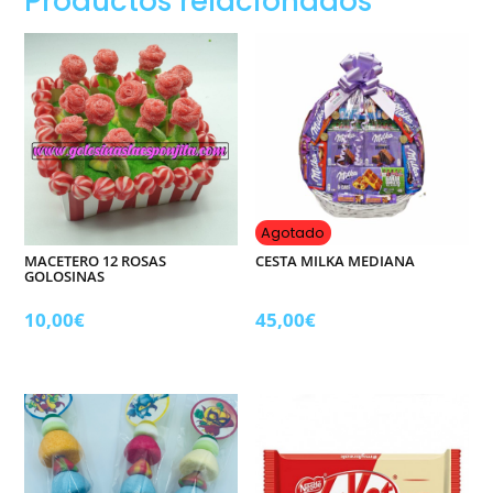
Productos relacionados
navideños
cantidad
Agotado
MACETERO 12 ROSAS
CESTA MILKA MEDIANA
GOLOSINAS
10,00
€
45,00
€