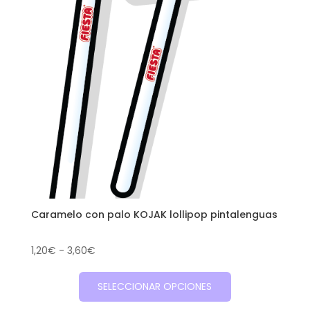
Caramelo con palo KOJAK lollipop pintalenguas
Rango
1,20
€
-
3,60
€
de
Este
precios:
SELECCIONAR OPCIONES
producto
desde