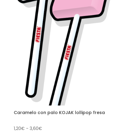
Caramelo con palo KOJAK lollipop fresa
Rango
1,20
€
-
3,60
€
de