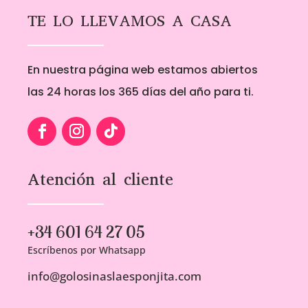
pueden
TE LO LLEVAMOS A CASA
elegir
en
la
En nuestra página web estamos abiertos
página
de
las 24 horas los 365 días del año para ti.
producto
Atención al cliente
+34 601 64 27 05
Escríbenos por Whatsapp
info@golosinaslaesponjita.com