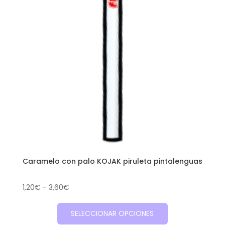
Caramelo con palo KOJAK piruleta pintalenguas
Rango
1,20
€
-
3,60
€
de
Este
precios:
SELECCIONAR OPCIONES
producto
desde