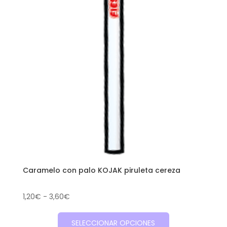
Caramelo con palo KOJAK piruleta cereza
Rango
1,20
€
-
3,60
€
de
Este
precios:
SELECCIONAR OPCIONES