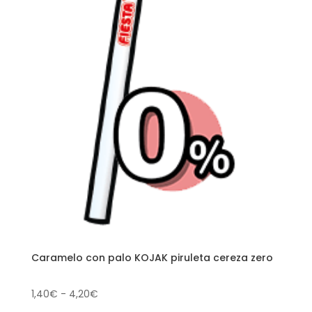
Caramelo con palo KOJAK piruleta cereza zero
Rango
1,40
€
-
4,20
€
de