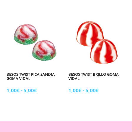
de
de
precios:
precios:
desde
desde
1,50€
1,00€
hasta
hasta
6,00€
5,00€
BESOS TWIST PICA SANDIA
BESOS TWIST BRILLO GOMA
GOMA VIDAL
VIDAL
Rango
Rango
1,00
€
-
5,00
€
1,00
€
-
5,00
€
de
de
precios:
precios:
desde
desde
1,00€
1,00€
hasta
hasta