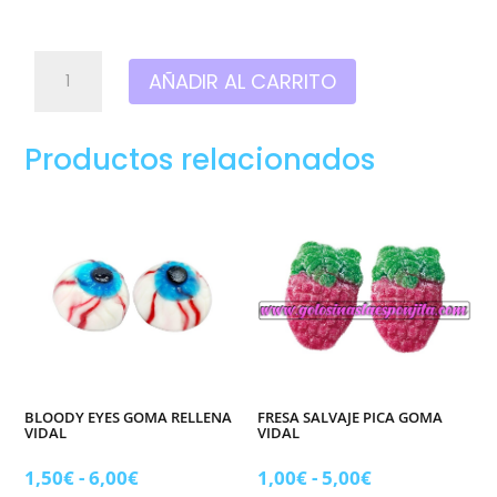
Calaveras
AÑADIR AL CARRITO
acidas
goma
grahns
Productos relacionados
cantidad
BLOODY EYES GOMA RELLENA
FRESA SALVAJE PICA GOMA
VIDAL
VIDAL
Rango
Rango
1,50
€
-
6,00
€
1,00
€
-
5,00
€