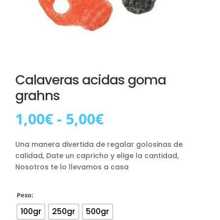
Calaveras acidas goma
grahns
Rango
1,00
€
-
5,00
€
de
precios:
Una manera divertida de regalar golosinas de
desde
calidad, Date un capricho y elige la cantidad,
1,00€
Nosotros te lo llevamos a casa
hasta
5,00€
Peso:
100gr
250gr
500gr