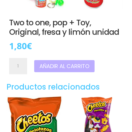
Two to one, pop + Toy,
Original, fresa y limón unidad
1,80
€
Two
AÑADIR AL CARRITO
to
one,
pop
Productos relacionados
+
Toy,
Original,
fresa
y
limón
unidad