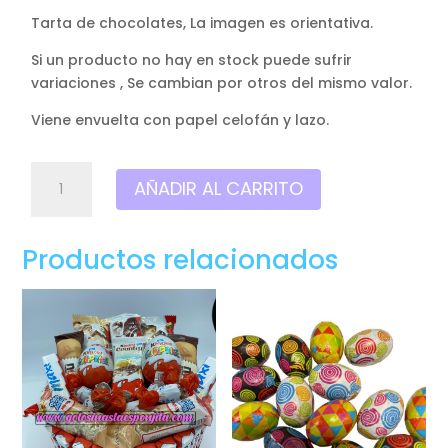
Tarta de chocolates, La imagen es orientativa.
Si un producto no hay en stock puede sufrir
variaciones , Se cambian por otros del mismo valor.
Viene envuelta con papel celofán y lazo.
Tarta
AÑADIR AL CARRITO
Real
Madrid,
Con
Productos relacionados
chocolates
San
Valentín.
cantidad