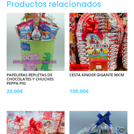
Productos relacionados
GIGANTE
Variada,
Chocolate
+chuches
,
corazón!
cantidad
Agotado
PAPELERAS REPLETAS DE
CESTA KINDER GIGANTE 90CM
CHOCOLATES Y CHUCHES
PEPPA PIG
20,00
€
100,00
€