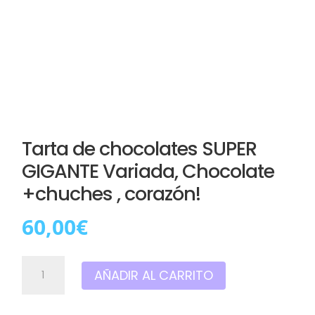
Tarta de chocolates SUPER
GIGANTE Variada, Chocolate
+chuches , corazón!
60,00
€
Tarta
AÑADIR AL CARRITO
de
chocolates
SUPER