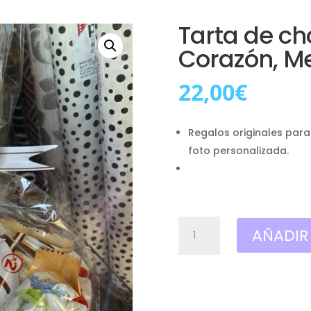
Tarta de ch
Corazón, M
22,00
€
Regalos originales para
foto personalizada.
Tarta
AÑADIR
de
chocolates,
Kínder
Corazón,
Mediana