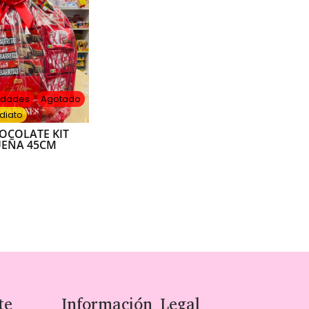
nidades
Agotado
diato
OCOLATE KIT
UEÑA 45CM
te
Información Legal