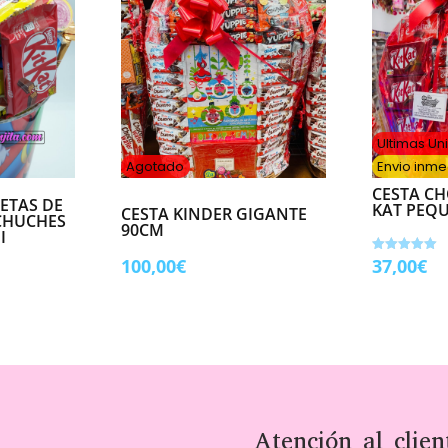
Ultimas U
Agotado
Envio inme
CESTA CH
ETAS DE
KAT PEQ
CESTA KINDER GIGANTE
CHUCHES
90CM
I
100,00
€
37,00
€
Valorado
con
5.00
de 5
Atención al clien