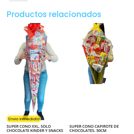
XXXXL
,
Productos relacionados
1,65Cm
Relleno
Snaks,
Golosinas
y
chocolates
variados.
cantidad
Envio inmediato
SUPER CONO XXL, SOLO
SUPER CONO CAPIROTE DE
CHOCOLATE KINDER Y SNACKS
CHOCOLATES. 50CM