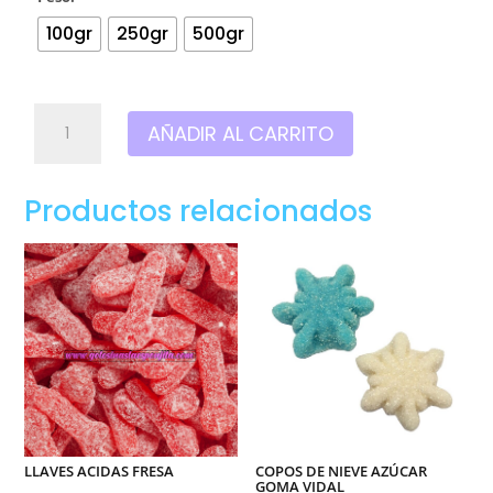
100gr
250gr
500gr
Sesos
AÑADIR AL CARRITO
rellenos
brillo
Goma
Productos relacionados
Vidal
cantidad
LLAVES ACIDAS FRESA
COPOS DE NIEVE AZÚCAR
GOMA VIDAL