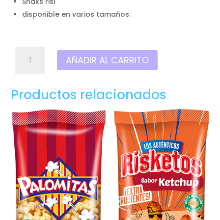
Snaks risi
disponible en varios tamaños.
Risi
AÑADIR AL CARRITO
Tejitas
,
Formato
Productos relacionados
juvenil
cantidad