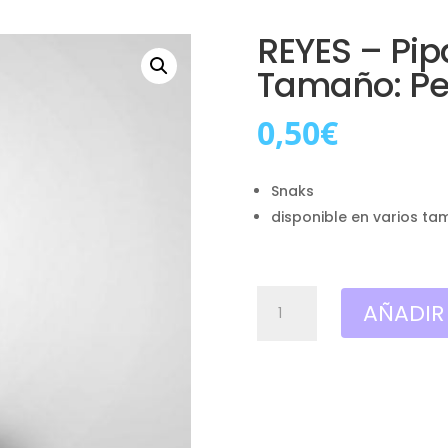
REYES – Pip
Tamaño: P
0,50
€
Snaks
disponible en varios ta
REYES
AÑADIR
-
Pipas
,
Sal
marina,
Tamaño: