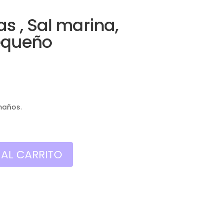
as , Sal marina,
equeño
maños.
 AL CARRITO