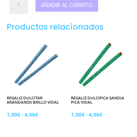
AÑADIR AL CARRITO
maromas
cereza
fiesta
Productos relacionados
cantidad
REGALIZ DULCITAR
REGALIZ DULCIPICA SANDIA
ARÁNDANOS BRILLO VIDAL
PICA VIDAL
Rango
Rango
1,00
€
-
4,00
€
1,00
€
-
4,00
€
de
de
precios:
precios: