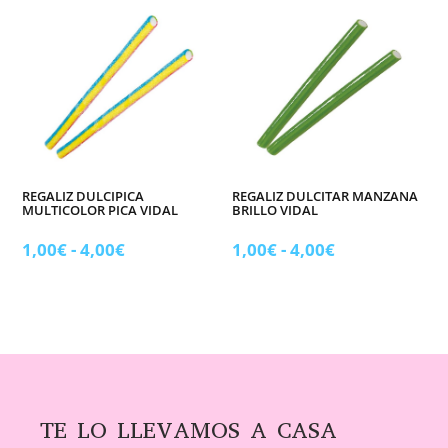
desde
desde
1,00€
1,00€
hasta
hasta
4,00€
4,00€
REGALIZ DULCIPICA
REGALIZ DULCITAR MANZANA
MULTICOLOR PICA VIDAL
BRILLO VIDAL
Rango
Rango
1,00
€
-
4,00
€
1,00
€
-
4,00
€
de
de
precios:
precios:
desde
desde
1,00€
1,00€
hasta
hasta
4,00€
4,00€
TE LO LLEVAMOS A CASA