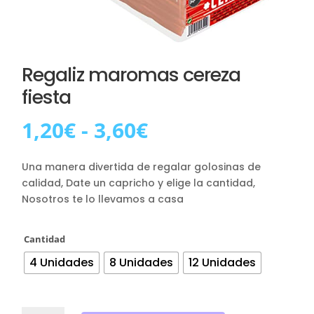
Regaliz maromas cereza
fiesta
Rango
1,20
€
-
3,60
€
de
precios:
Una manera divertida de regalar golosinas de
desde
calidad, Date un capricho y elige la cantidad,
1,20€
Nosotros te lo llevamos a casa
hasta
3,60€
Cantidad
4 Unidades
8 Unidades
12 Unidades
Regaliz