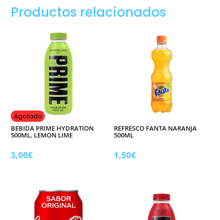
2
Productos relacionados
litros
cantidad
Agotado
BEBIDA PRIME HYDRATION
REFRESCO FANTA NARANJA
500ML, LEMON LIME
500ML
3,00
€
1,50
€