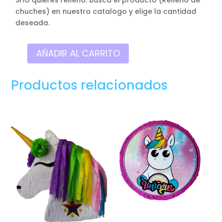
chuches) en nuestro catalogo y elige la cantidad
deseada.
AÑADIR AL CARRITO
Piñata
de
Productos relacionados
figura
de
personaje,
Cebra
cantidad