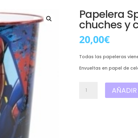
Papelera Sp
chuches y c
20,00
€
Todas las papeleras viene
Envueltas en papel de cel
Papelera
AÑADIR
Spiderman
,
Rellena
de
chuches
y
chocolates!