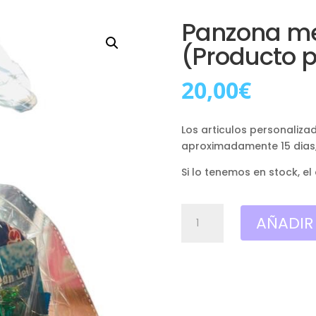
Panzona m
(Producto 
20,00
€
Los articulos personaliza
aproximadamente 15 dias
Si lo tenemos en stock, el
Panzona
AÑADIR
mediana
PIKACHU
(Producto
personalizado)
cantidad