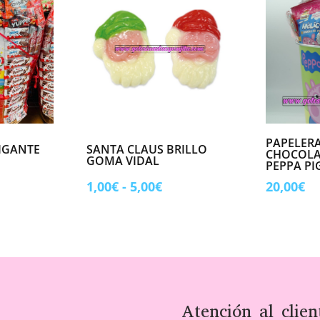
PAPELERA
GIGANTE
SANTA CLAUS BRILLO
CHOCOLA
GOMA VIDAL
PEPPA PI
Rango
1,00
€
-
5,00
€
20,00
€
de
precios:
desde
1,00€
hasta
5,00€
Atención al clien