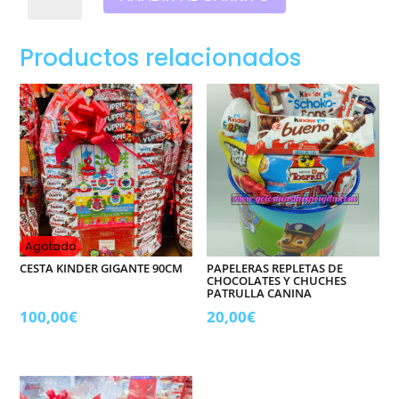
Cervezas,
Estrella
Galicia.
Productos relacionados
Super
héroes,
cantidad
Agotado
CESTA KINDER GIGANTE 90CM
PAPELERAS REPLETAS DE
CHOCOLATES Y CHUCHES
PATRULLA CANINA
100,00
€
20,00
€