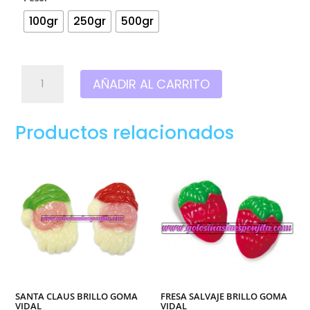
100gr
250gr
500gr
Mejillones
AÑADIR AL CARRITO
picantes
goma
Vidal
Productos relacionados
cantidad
SANTA CLAUS BRILLO GOMA
FRESA SALVAJE BRILLO GOMA
VIDAL
VIDAL