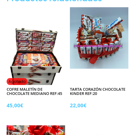
Con
chuches
y
chocolates.
cantidad
Agotado
COFRE MALETÍN DE
TARTA CORAZÓN CHOCOLATE
CHOCOLATE MEDIANO REF:45
KINDER REF:20
45,00
€
22,00
€