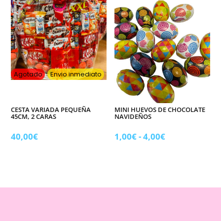
Agotado
Envio inmediato
CESTA VARIADA PEQUEÑA
MINI HUEVOS DE CHOCOLATE
45CM, 2 CARAS
NAVIDEÑOS
Rango
40,00
€
1,00
€
-
4,00
€
de
precios:
desde
1,00€
hasta
4,00€