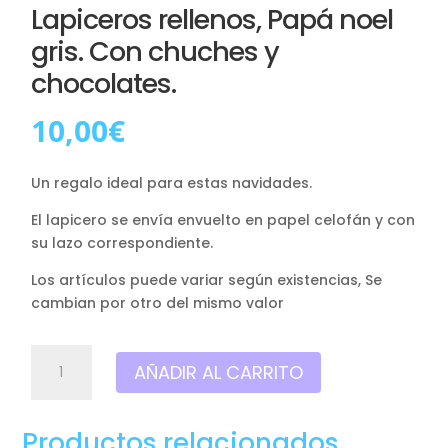
Lapiceros rellenos, Papá noel
gris. Con chuches y
chocolates.
10,00
€
Un regalo ideal para estas navidades.
El lapicero se envía envuelto en papel celofán y con
su lazo correspondiente.
Los artículos puede variar según existencias, Se
cambian por otro del mismo valor
Lapiceros
AÑADIR AL CARRITO
rellenos,
Papá
noel
Productos relacionados
gris.