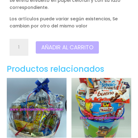
se envía envuelto en papel celofán y con su lazo
correspondiente.
Los artículos puede variar según existencias, Se
cambian por otro del mismo valor
Corona
AÑADIR AL CARRITO
,PAPA
NOEL
.
Productos relacionados
Con
chuches
y
chocolates.
cantidad