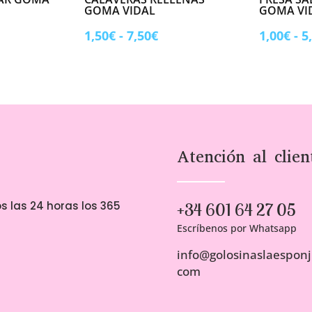
GOMA VIDAL
GOMA VI
ngo
Rango
1,50
€
-
7,50
€
1,00
€
-
5
de
ecios:
precios:
sde
desde
00€
1,50€
sta
hasta
00€
7,50€
Atención al clien
s las 24 horas los 365
+34 601 64 27 05
Escríbenos por Whatsapp
info@golosinaslaesponji
com