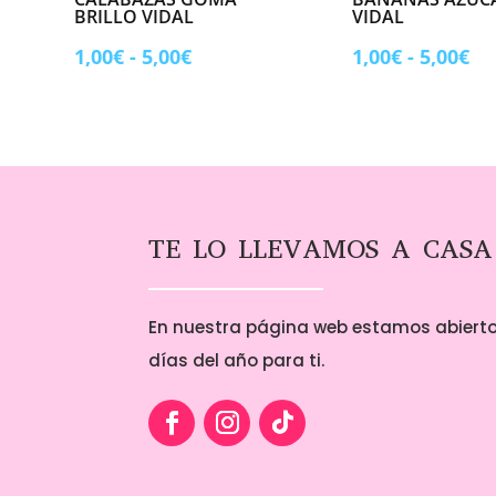
BRILLO VIDAL
VIDAL
Rango
Ra
1,00
€
-
5,00
€
1,00
€
-
5,00
€
de
de
precios:
pr
desde
de
1,00€
1,
hasta
ha
5,00€
5,
TE LO LLEVAMOS A CASA
En nuestra página web estamos abierto
días del año para ti.