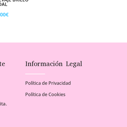
DAL
Rango
,00
€
de
precios:
desde
1,00€
hasta
5,00€
te
Información Legal
Política de Privacidad
Política de Cookies
ta.