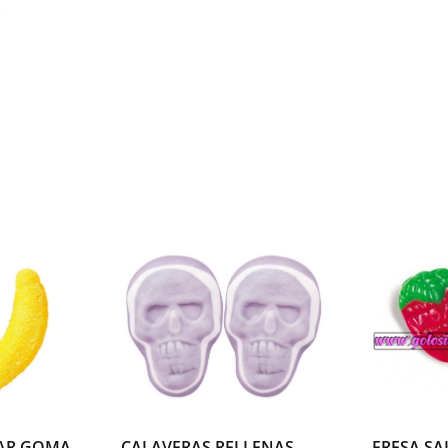
goma
vidal
cantidad
AR GOMA
CALAVERAS RELLENAS
FRESA SA