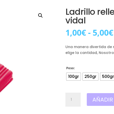
Ladrillo rel
vidal
1,00
€
-
5,00
€
Una manera divertida de r
elige la cantidad, Nosotr
Peso:
100gr
250gr
500g
Ladrillo
AÑADIR
relleno
rojo
brillo