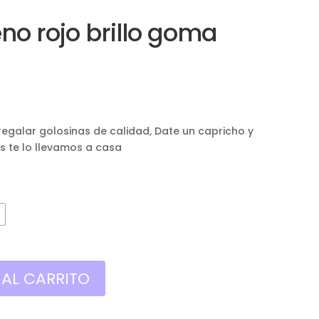
leno rojo brillo goma
Rango
de
precios:
egalar golosinas de calidad, Date un capricho y
desde
os te lo llevamos a casa
1,00€
hasta
5,00€
r
 AL CARRITO