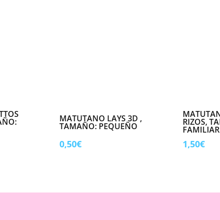
TTOS
MATUTAN
MATUTANO LAYS 3D ,
AÑO:
RIZOS, T
TAMAÑO: PEQUEÑO
FAMILIAR
0,50
€
1,50
€