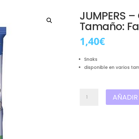
JUMPERS – 
Tamaño: Fa
1,40
€
Snaks
disponible en varios ta
JUMPERS
AÑADIR
-
Conchitas
kétchup
,
Tamaño:
Familiar