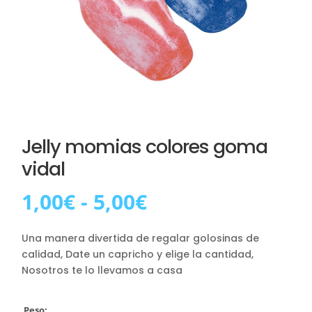
Jelly momias colores goma
vidal
Rango
1,00
€
-
5,00
€
de
precios:
Una manera divertida de regalar golosinas de
desde
calidad, Date un capricho y elige la cantidad,
1,00€
Nosotros te lo llevamos a casa
hasta
5,00€
Peso: