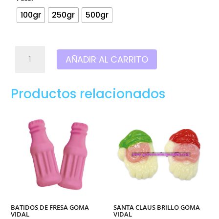
100gr
250gr
500gr
Jelly
AÑADIR AL CARRITO
momias
colores
goma
Productos relacionados
vidal
cantidad
BATIDOS DE FRESA GOMA
SANTA CLAUS BRILLO GOMA
VIDAL
VIDAL