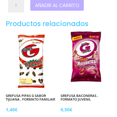
Grefusa
AÑADIR AL CARRITO
gublins
,
Formato
Productos relacionados
familiar
cantidad
GREFUSA PIPAS G SABOR
GREFUSA BACONERAS ,
TIJUANA , FORMATO FAMILIAR
FORMATO JUVENIL
1,40
€
0,50
€