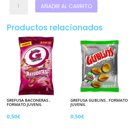
Grefusa
AÑADIR AL CARRITO
combi,
Formato
familiar
Productos relacionados
cantidad
GREFUSA BACONERAS ,
GREFUSA GUBLINS , FORMATO
FORMATO JUVENIL
JUVENIL
0,50
€
0,50
€