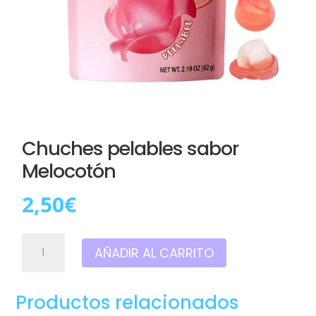
Chuches pelables sabor
Melocotón
2,50
€
Chuches
AÑADIR AL CARRITO
pelables
sabor
Melocotón
Productos relacionados
cantidad