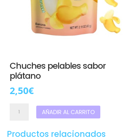
Chuches pelables sabor
plátano
2,50
€
Chuches
AÑADIR AL CARRITO
pelables
sabor
plátano
Productos relacionados
cantidad