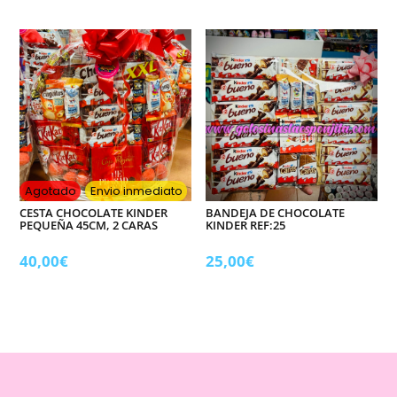
original
actual
era:
es:
140,00€.
120,00€.
Agotado
Envio inmediato
CESTA CHOCOLATE KINDER
BANDEJA DE CHOCOLATE
PEQUEÑA 45CM, 2 CARAS
KINDER REF:25
40,00
€
25,00
€