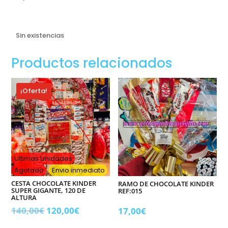
Sin existencias
Productos relacionados
¡Oferta!
Ultimas Unidades
Agotado
Envio inmediato
CESTA CHOCOLATE KINDER
RAMO DE CHOCOLATE KINDER
SUPER GIGANTE, 120 DE
REF:015
ALTURA
El
El
140,00
€
120,00
€
17,00
€
precio
precio