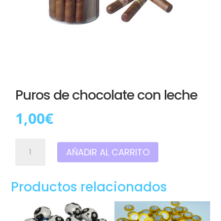
Puros de chocolate con leche
1,00
€
Puros
AÑADIR AL CARRITO
de
chocolate
con
Productos relacionados
leche
cantidad