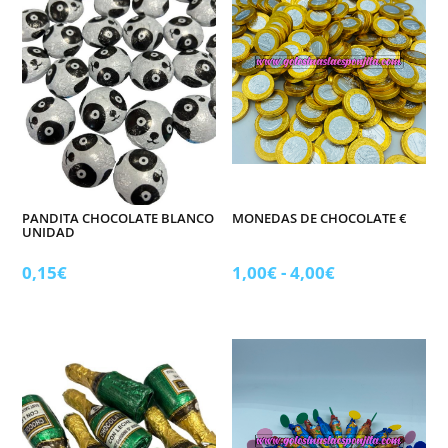
PANDITA CHOCOLATE BLANCO
MONEDAS DE CHOCOLATE €
UNIDAD
Rango
0,15
€
1,00
€
-
4,00
€
de
precios:
desde
1,00€
hasta
4,00€