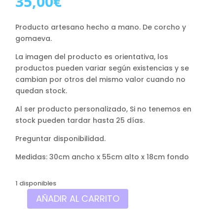
35,00
€
Producto artesano hecho a mano. De corcho y
gomaeva.
La imagen del producto es orientativa, los
productos pueden variar según existencias y se
cambian por otros del mismo valor cuando no
quedan stock.
Al ser producto personalizado, Si no tenemos en
stock pueden tardar hasta 25 días.
Preguntar disponibilidad.
Medidas: 30cm ancho x 55cm alto x 18cm fondo
1 disponibles
AÑADIR AL CARRITO
Caja
mochila