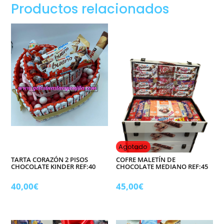
Productos relacionados
,
Melchor.
Grande,
Relleno
de
chuches
y
chocolates
cantidad
Agotado
TARTA CORAZÓN 2 PISOS
COFRE MALETÍN DE
CHOCOLATE KINDER REF:40
CHOCOLATE MEDIANO REF:45
40,00
€
45,00
€